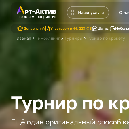
Наши услуги
О на
День знаний
Участвуем в 44, 223-ФЗ
Шатры
Мебель
Главная
Тимбилдинг
Турниры
Турнир по крокету
Турнир по к
Ещё один оригинальный способ к