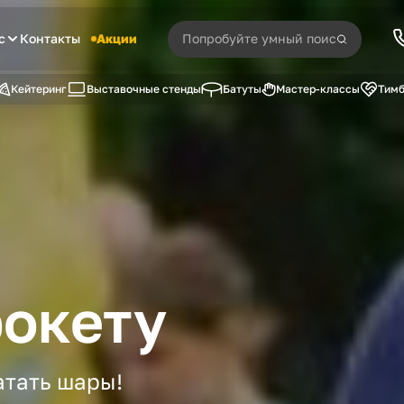
с
Контакты
Акции
Кейтеринг
Выставочные стенды
Батуты
Мастер-классы
Тимб
рокету
атать шары!