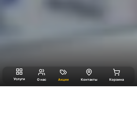
Услуги
О нас
Акции
Контакты
Корзина
Турнир по настольному
хоккею
Уже не новость, что холода мы не любим,