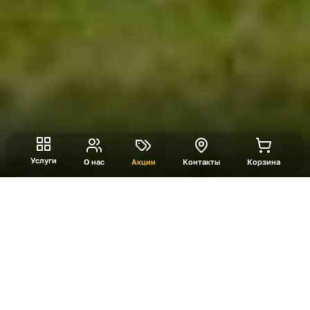
Услуги
О нас
Акции
Контакты
Корзина
Турнир по сабсоккеру
Ещё один оригинальный футбольный турнир, в
который играют сидя. Здесь все баталии
разворачиваются на мини-поле под столом.