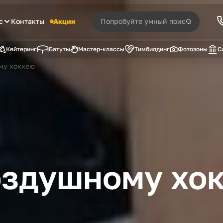
с
Контакты
Акции
Кейтеринг
Батуты
Мастер-классы
Тимбилдинг
Фотозоны
С
му хоккею
оздушному хо