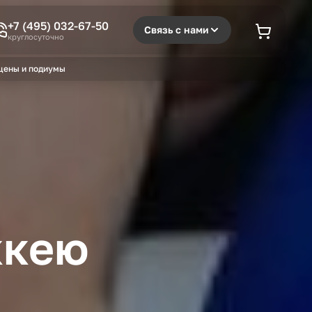
+7 (495) 032-67-50
Связь с нами
круглосуточно
цены и подиумы
ккею