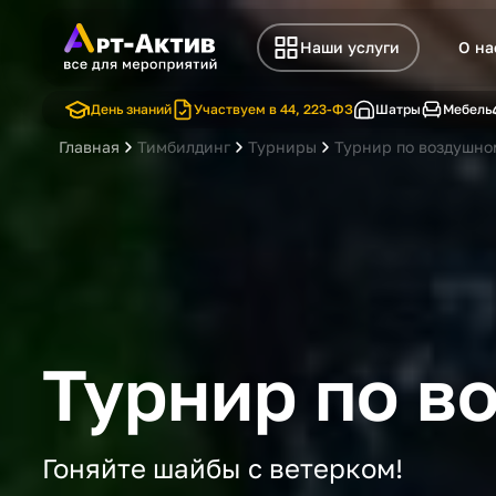
Наши услуги
О на
День знаний
Участвуем в 44, 223-ФЗ
Шатры
Мебель
Главная
Тимбилдинг
Турниры
Турнир по воздушно
Турнир по в
Гоняйте шайбы с ветерком!