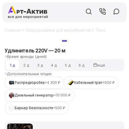
Главная
Оборудование для мероприятий
Техническое об
Хит
Удлинитель 220V — 20 м
Время аренды (дней)
ещё
1 д
2 д
3 д
4 д
5 д
6 д
Дополнительные опции
Распредкоробка
+4 300 ₽
Кабельный трап
+600 ₽
Дизельный генератор
+10 000 ₽
Барьер безопасности
+500 ₽