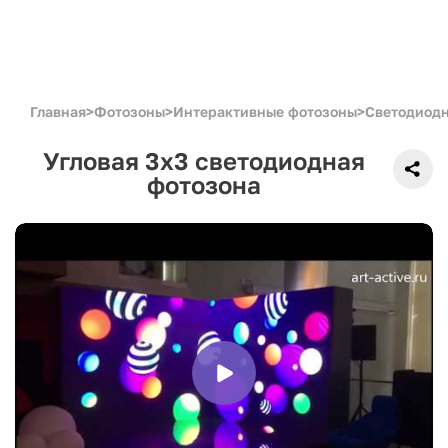
Главная
>
Фотозоны
>
Интерактивные фотозоны
>
Светодиод
Угловая 3x3 светодиодная
фотозона