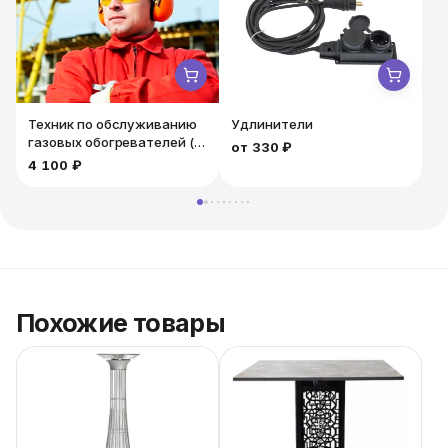
Техник по обслуживанию
Удлинители
газовых обогревателей (4
от
330 ₽
часа) / Дежурный
4 100 ₽
Похожие товары