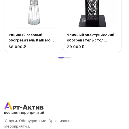
Уличный газовый
Уличный электрический
обогреватель Italkero
обогреватель стол
Dolce Vita
Bogazici квадрат
68 000 ₽
29 000 ₽
2
Услуги. Оборудование. Организация
мероприятий.