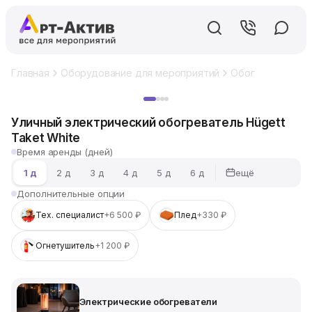
Главная
Оборудование для мероприятий
Обогреватели
Хит
Уличный электрический обогреватель Hügett
Taket White
Время аренды (дней)
ещё
1 д
2 д
3 д
4 д
5 д
6 д
Дополнительные опции
Тех. специалист
+6 500 ₽
Плед
+330 ₽
Огнетушитель
+1 200 ₽
Электрические обогреватели