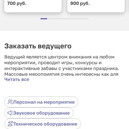
700 руб.
900 руб.
Заказать ведущего
Ведущий является центром внимания на любом
мероприятии, проводит игры, конкурсы и
интерактивные забавы с участниками праздника.
Массовые мероприятия очень интересны как для
Читать все
детей, так и для взрослых. Посоревноваться в
веселых эстафетах, поиграть в любимые игры и
пообщаться с друзьями, что может быть лучше?
От тамады зависит успешность мероприятия. Наши
Персонал на мероприятие
профессионалы сделают Ваш праздник ярким и
запоминающимся. Мы создаем оригинальные
Звуковое оборудование
сценарии для каждого праздника и гарантируем
Вам 100% результат.
Техническое оборудование
Любое мероприятие требует индивидуального