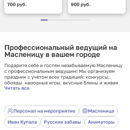
700 руб.
900 руб.
Профессиональный ведущий на
Масленицу в вашем городе
Подарите себе и гостям незабываемую Масленицу
с профессиональным ведущим! Мы организуем
праздник с учетом всех традиций: конкурсы,
обряды, народные игры, вкусные блины и живая
Читать все
атмосфера. Наш ведущий обеспечит яркие эмоции,
увлечет детей и взрослых в настоящее праздничное
приключение! Подходит для частных мероприятий,
корпоративов, городских праздников и школьных
Персонал на мероприятие
Масленица
утренников. Обращайтесь прямо сейчас, чтобы
забронировать дату и сделать Масленицу ярким
Иван Купала
Русские забавы
Аниматоры
событием этого года!