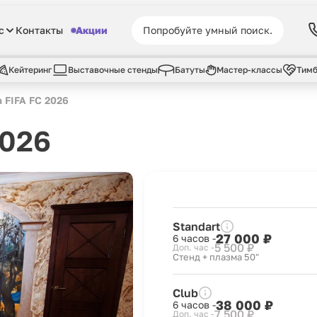
с
Контакты
Акции
Кейтеринг
Выставочные стенды
Батуты
Мастер-классы
Тимб
 FIFA FC 2026
2026
Standart
27 000 ₽
6 часов -
5 500 ₽
Доп. час -
Стенд + плазма 50"
Club
38 000 ₽
6 часов -
7 500 ₽
Доп. час -