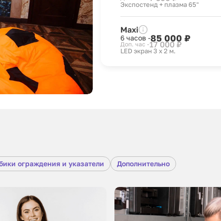
Экспостенд + плазма 65"
Maxi
85 000 ₽
6 часов -
17 000 ₽
Доп. час -
LED экран 3 x 2 м.
бики ограждения и указатели
Дополнительно