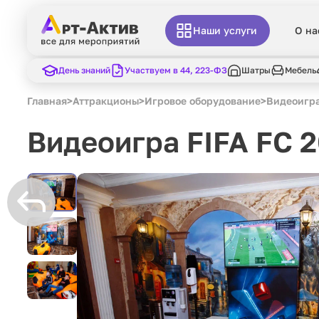
Наши услуги
О на
День знаний
Участвуем в 44, 223-ФЗ
Шатры
Мебель
Главная
>
Аттракционы
>
Игровое оборудование
>
Видеоигра
Видеоигра FIFA FC 