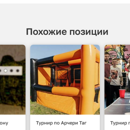
Похожие позиции
лону
Турнир по Арчери Таг
Турнир 