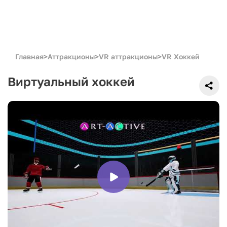
Главная
>
Аттракционы
>
VR аттракционы
>
VR Хоккей
Виртуальный хоккей