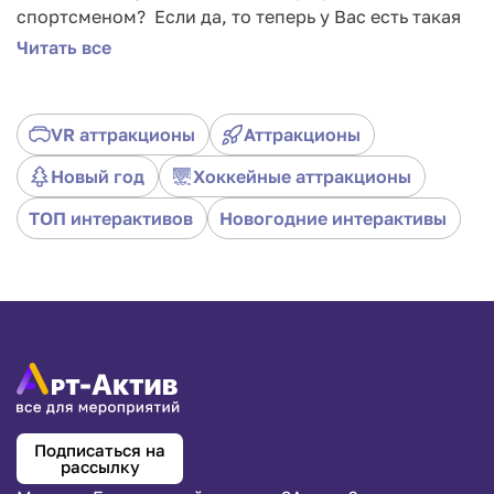
спортсменом? Если да, то теперь у Вас есть такая
возможность. Мы перенесли хоккей в мир
Читать все
виртуальной реальности. Заказать аттракцион VR
хоккей можно в Москве. Почувствуйте себя
звездой NHL не выходя на лёд! Получите
VR аттракционы
Аттракционы
незабываемый опыт в роли хоккеиста или вратаря.
Новый год
Хоккейные аттракционы
ТОП интерактивов
Новогодние интерактивы
Подписаться на
рассылку