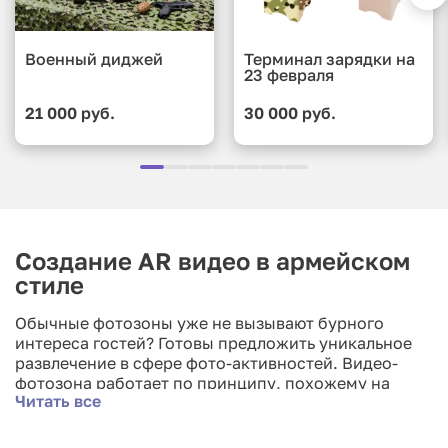
Военный диджей
Терминал зарядки на
23 февраля
21 000 руб.
30 000 руб.
Создание AR видео в армейском
стиле
Обычные фотозоны уже не вызывают бурного
интереса гостей? Готовы предложить уникальное
развлечение в сфере фото-активностей. Видео-
фотозона работает по принципу, похожему на
Читать все
сканер — участник берет в руки специальную
карточку с хромакеем, а камера отслеживает ее
положение. Таким образом создается эффект