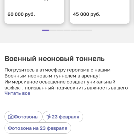
60 000 руб.
45 000 руб.
Военный неоновый тоннель
Погрузитесь в атмосферу героизма с нашим
Военным неоновым туннелем в аренду!
Иммерсивное освещение создает уникальный
эффект, призванный подчеркнуть важность вашего
Читать все
события. Этот туннель — не просто элемент декора,
а настоящая визуальная симфония, напоминающая
о великолепии патриотизма. Отразите героизм и
силу в каждой детали мероприятия. Пригласите
Фотозоны
23 февраля
гостей в путешествие через времена и создайте
неповторимые воспоминания с Военным неоновым
Фотозона на 23 февраля
туннелем в аренду!