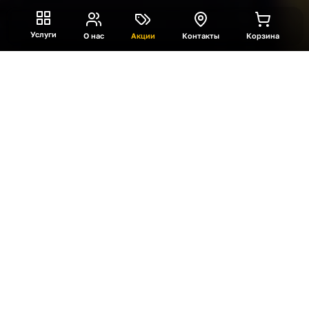
Услуги
О нас
Акции
Контакты
Корзина
VR «Головоломки в
пространстве»
Вы попадаете в невероятное пространство и
что бы выбраться вам нужно решать
головоломки, отличительная особенность в том
что к головоломкам нет заданий, нет
инструкций, вы сами должны
соорентироваться и понять, что нужно сделать
и как. Уровень подвижности: низкий.