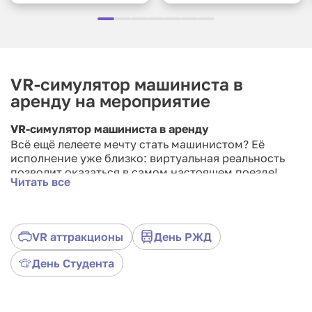
VR-симулятор машиниста в
аренду на мероприятие
VR-симулятор машиниста в аренду
Всё ещё лелеете мечту стать машинистом? Её
исполнение уже близко: виртуальная реальность
позволит оказаться в самом настоящем поезде!
Читать все
Управляйте составом, перевозите грузы, любуйтесь
пейзажами и устраняйте неполадки.
Отличное развлечение для любого тематического
VR аттракционы
День РЖД
праздника! Закажите сейчас!
День Студента