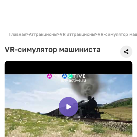
Главная
>
Аттракционы
>
VR аттракционы
>
VR-симулятор ма
VR-симулятор машиниста