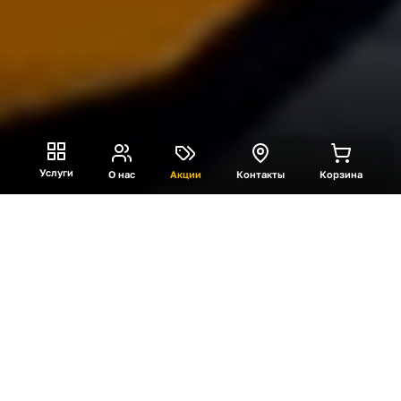
Услуги
О нас
Акции
Контакты
Корзина
VR «Саботаж»
«Саботаж» — это многопользовательский VR
тир для команд от 4 до 10 человек. Участники
надевают шлемы и оказываются на борту
звездолета: экипаж выполняет задания, а