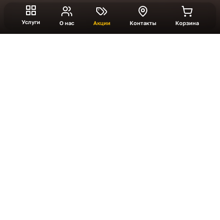
Услуги
О нас
Акции
Контакты
Корзина
VR шлем
VR-шлем — устройство для полного погружения
в виртуальную реальность. Оснащён
качественными линзами и дисплеем с высоким
разрешением, обеспечивает чёткое
изображение и широкий угол обзора. Мы
предлагаем аренду vr оборудования для тех,
кто хочет добавить инноваций на мероприятие
или просто попробовать виртуальную
реальность дома. Наша услуга подходит для