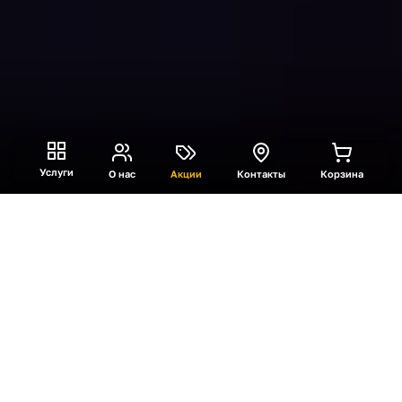
Услуги
О нас
Акции
Контакты
Корзина
Что такое VR «Симулятор
профессий»
Мир будущего изменился. Теперь в нем живут
только роботы, а вы остались единственным
человеком на планете. Роботы нанимают вас на