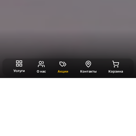
Услуги
О нас
Акции
Контакты
Корзина
Snow Wars VR
Уникальный снежный арсенал: откройте для
себя оружие, созданное природой, включая
рогатку, снежный пулемет, снежный дробовик,