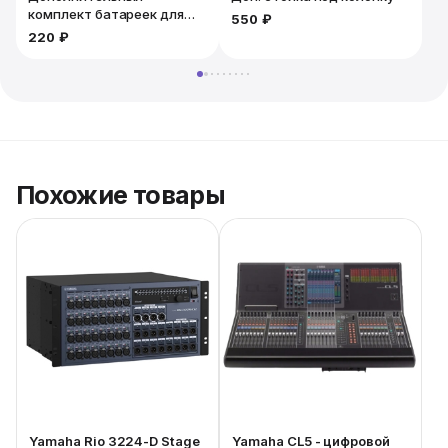
комплект батареек для
550 ₽
микрофона. 2шт
220 ₽
Похожие товары
Yamaha Rio 3224-D Stage
Yamaha CL5 - цифровой