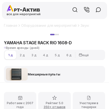
Главная
Оборудование для мероприятий
Звуковое обору
Хит
YAMAHA STAGE RACK RIO 1608-D
Время аренды (дней)
ещё
1 д
2 д
3 д
4 д
5 д
6 д
Микшерные пульты
Работаем с 2007
Рейтинг 5.0
Участвуем в
года
350+ отзывов
тендерах