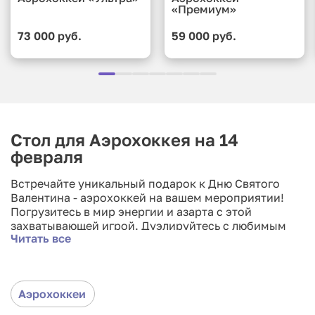
«Премиум»
73 000 руб.
59 000 руб.
Стол для Аэрохоккея на 14
февраля
Встречайте уникальный подарок к Дню Святого
Валентина - аэрохоккей на вашем мероприятии!
Погрузитесь в мир энергии и азарта с этой
захватывающей игрой. Дуэлируйтесь с любимым
Читать все
человеком или веселитесь с друзьями, пока летают
шайбы в воздухе. Этот компактный и легковесный
стол идеально подходит для любых вечеринок или
мероприятий. Удивите и порадуйте ваших гостей
Аэрохоккеи
уникальным и зажигательным опытом, который они
запомнят на долгие годы. Не упустите шанс