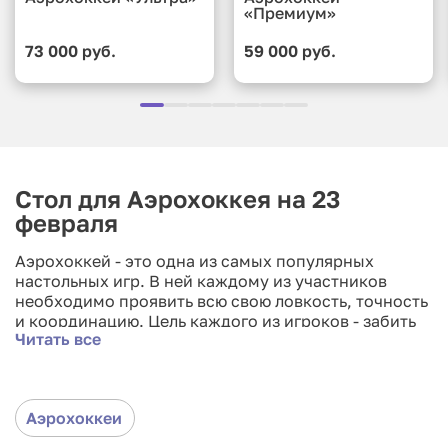
«Премиум»
73 000 руб.
59 000 руб.
Стол для Аэрохоккея на 23
февраля
Аэрохоккей - это одна из самых популярных
настольных игр. В ней каждому из участников
необходимо проявить всю свою ловкость, точность
и координацию. Цель каждого из игроков - забить
Читать все
шайбу в ворота противника используя специальную
биту. Игра идёт до определённого количества
очков и побеждает тот, кто наберёт их быстрее.
Аэрохоккеи