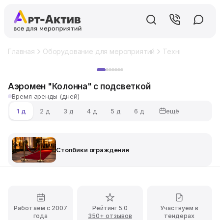
Главная
Оборудование для мероприятий
Техническое об
Хит
Аэромен "Колонна" с подсветкой
Время аренды (дней)
ещё
1 д
2 д
3 д
4 д
5 д
6 д
Столбики ограждения
Работаем с 2007
Рейтинг 5.0
Участвуем в
года
350+ отзывов
тендерах