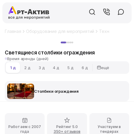
Главная
Оборудование для мероприятий
Техническое об
Хит
Светящиеся столбики ограждения
Время аренды (дней)
ещё
1 д
2 д
3 д
4 д
5 д
6 д
Столбики ограждения
Работаем с 2007
Рейтинг 5.0
Участвуем в
года
350+ отзывов
тендерах