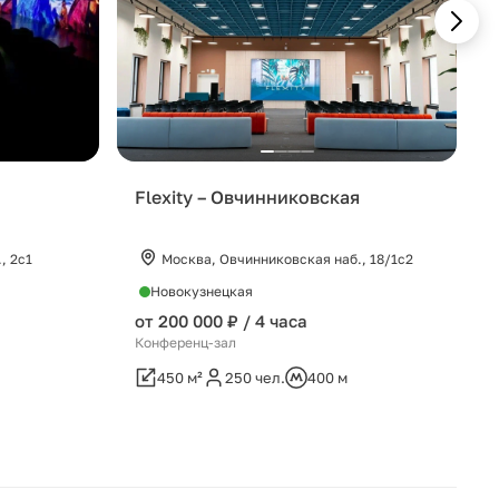
Flexity – Овчинниковская
, 2с1
Москва, Овчинниковская наб., 18/1с2
Новокузнецкая
от 200 000 ₽ / 4 часа
Конференц-зал
450 м²
250 чел.
400 м