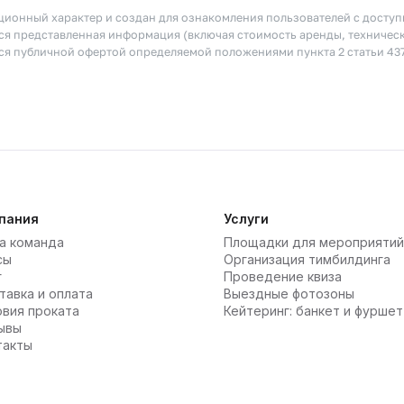
ионный характер и создан для ознакомления пользователей с досту
я представленная информация (включая стоимость аренды, техничес
тся публичной офертой определяемой положениями пункта 2 статьи 43
пания
Услуги
а команда
Площадки для мероприятий
сы
Организация тимбилдинга
г
Проведение квиза
тавка и оплата
Выездные фотозоны
овия проката
Кейтеринг: банкет и фуршет
ывы
такты