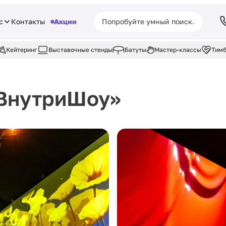
с
Контакты
Акции
Кейтеринг
Выставочные стенды
Батуты
Мастер-классы
Тимб
«ВнутриШоу»