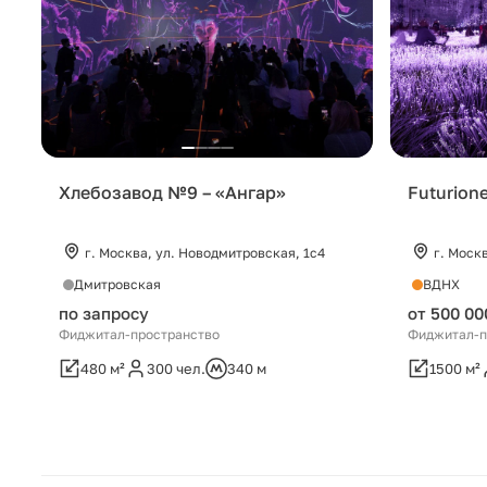
Хлебозавод №9 – «Ангар»
Futurion
г. Москва, ул. Новодмитровская, 1с4
г. Москв
Дмитровская
ВДНХ
по запросу
от 500 00
Фиджитал-пространство
Фиджитал-п
480 м²
300 чел.
340 м
1500 м²