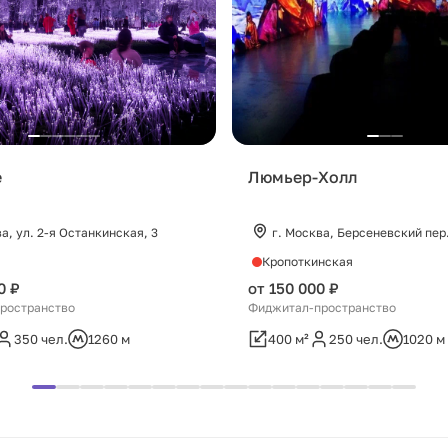
e
Люмьер-Холл
а, ул. 2-я Останкинская, 3
г. Москва, Берсеневский пер.
Кропоткинская
0 ₽
от 150 000 ₽
ространство
Фиджитал-пространство
350 чел.
1260 м
400 м²
250 чел.
1020 м