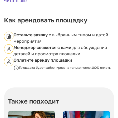
Читать все
легко трансформировать пространство под формат
события.
Объект обеспечен профессиональным техническим
сопровождением, что гарантирует надежную
Как арендовать площадку
работу всех систем. Для удобства гостей
предусмотрена охраняемая теплая парковка
внутри здания, рассчитанная на 600 автомобилей.
Оставьте заявку
с выбранным типом и датой
мероприятия
Менеджер свяжется с вами
для обсуждения
деталей и просмотра площадки
Оплатите аренду площадки
Площадка будет забронирована только после 100% оплаты
Также подходит