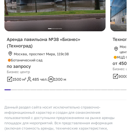
Аренда павильона №38 «Бизнес»
Технопа
(Техноград)
Москв
центр
Москва, проспект Мира, 119с38
МЦД Ско
Ботанический сад
от 450 0
по запросу
Бизнес це
Бизнес центр
9000 м
1500 м²
485 чел.
1300 м
Данный раздел сайта носит исключительно справочно-
информационный характер и создан для ознакомления
пользователей с доступными предложениями на рынке аренды
площадок для мероприятий. Вся представленная информация
(включая стоимость аренды, технические характеристики,