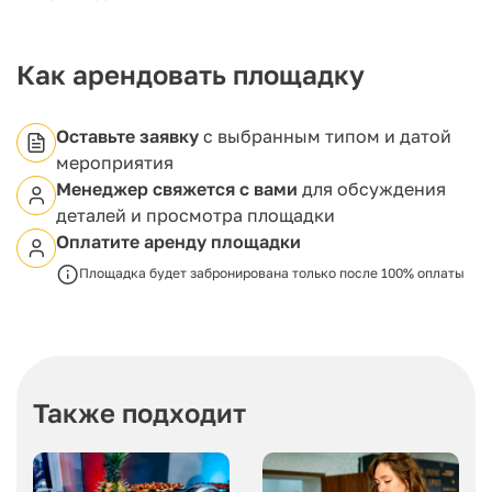
способствует созданию комфортной и
продуктивной обстановки.
Гибкая система организации пространства
дополняется широким выбором мебели, что
Как арендовать площадку
позволяет адаптировать помещения под
индивидуальные запросы. Павильон идеально
подходит для проведения конференций, бизнес-
Оставьте заявку
с выбранным типом и датой
встреч, обучающих программ, стратегических
мероприятия
сессий и семинаров, предоставляя все
Менеджер свяжется с вами
для обсуждения
необходимые условия для эффективного
деталей и просмотра площадки
взаимодействия и обмена идеями.
Оплатите аренду площадки
Площадка будет забронирована только после 100% оплаты
Также подходит