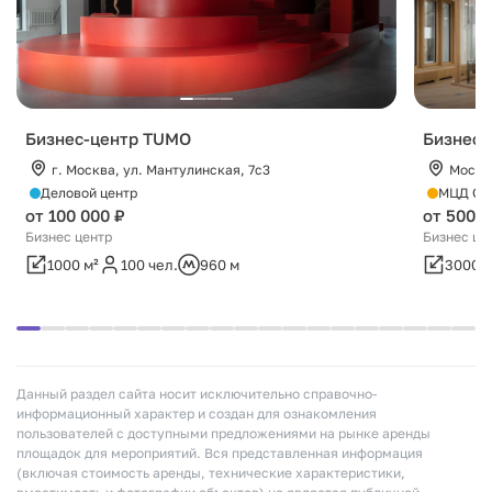
Бизнес-центр TUMO
Бизнес-
г. Москва, ул. Мантулинская, 7с3
Москва
Деловой центр
МЦД Ско
от 100 000 ₽
от 500 0
Бизнес центр
Бизнес це
1000 м²
100 чел.
960 м
3000 м
Данный раздел сайта носит исключительно справочно-
информационный характер и создан для ознакомления
пользователей с доступными предложениями на рынке аренды
площадок для мероприятий. Вся представленная информация
(включая стоимость аренды, технические характеристики,