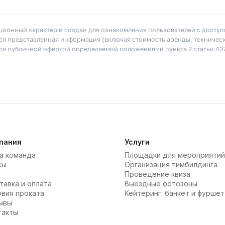
ионный характер и создан для ознакомления пользователей с досту
я представленная информация (включая стоимость аренды, техничес
тся публичной офертой определяемой положениями пункта 2 статьи 43
пания
Услуги
а команда
Площадки для мероприятий
сы
Организация тимбилдинга
г
Проведение квиза
тавка и оплата
Выездные фотозоны
овия проката
Кейтеринг: банкет и фуршет
ывы
такты