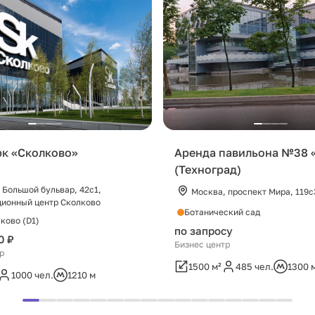
рк «Сколково»
Аренда павильона №38 
(Техноград)
 Большой бульвар, 42с1,
Москва, проспект Мира, 119с
ионный центр Сколково
Ботанический сад
ково (D1)
по запросу
0 ₽
Бизнес центр
р
1500 м²
485 чел.
1300 
1000 чел.
1210 м