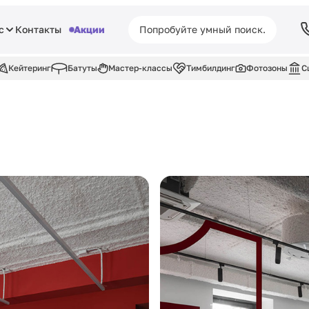
с
Контакты
Акции
Кейтеринг
Батуты
Мастер-классы
Тимбилдинг
Фотозоны
С