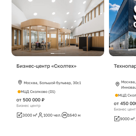
Бизнес-центр «Сколтех»
Технопа
Москва,
Москва, Большой бульвар, 30с1
Инновац
МЦД Сколково (D1)
МЦД Скол
от 500 000 ₽
от 450 00
Бизнес центр
Бизнес цент
3000 м²
1000 чел.
1640 м
9000 м²