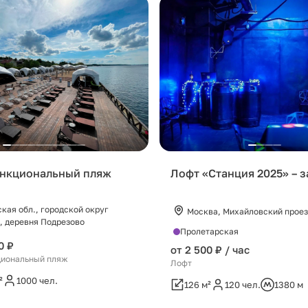
нкциональный пляж
Лофт «Станция 2025» – з
кая обл., городской округ
Москва, Михайловский проез
 деревня Подрезово
Пролетарская
0 ₽
от 2 500 ₽ / час
иональный пляж
Лофт
²
1000 чел.
126 м²
120 чел.
1380 м