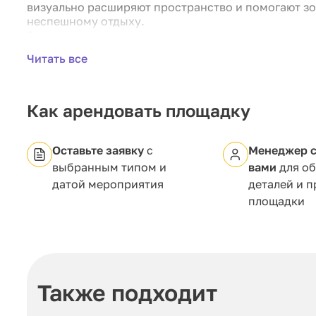
визуально расширяют пространство и помогают зон
неспешному отдыху.
Заведение отлично подходит для проведения меро
звуковое оборудование, а также 10 ЖК-панелей о
Читать все
трансляций и дискотек, создавая комфортные усло
Как арендовать площадку
Оставьте заявку
с
Менеджер с
выбранным типом и
вами
для о
датой мероприятия
деталей и 
площадки
Также подходит