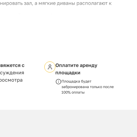
ировать зал, а мягкие диваны располагают к
приятий: сцена, профессиональное световое и
беспечивают высокое качество шоу-программ,
вия для всех гостей.
вяжется с
Оплатите аренду
бсуждения
площадки
просмотра
Площадка будет
забронирована только после
100% оплаты