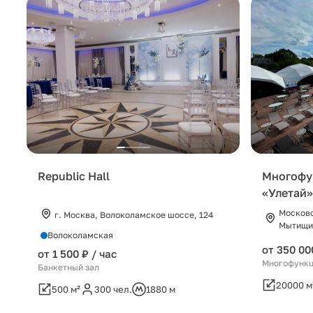
Republic Hall
Многофу
«Улетай»
Московс
г. Москва, Волоколамское шоссе, 124
Мытищи,
Волоколамская
от 350 00
от 1 500 ₽ / час
Многофункц
Банкетный зал
20000 м
500 м²
300 чел.
1880 м