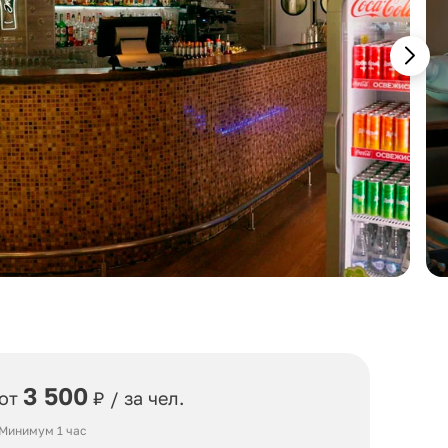
3 500
от
₽ / за чел.
Минимум 1 час