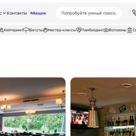
с
Контакты
Акции
Кейтеринг
Батуты
Мастер-классы
Тимбилдинг
Фотозоны
С