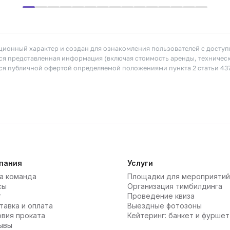
ионный характер и создан для ознакомления пользователей с досту
я представленная информация (включая стоимость аренды, техничес
тся публичной офертой определяемой положениями пункта 2 статьи 43
пания
Услуги
а команда
Площадки для мероприятий
сы
Организация тимбилдинга
г
Проведение квиза
тавка и оплата
Выездные фотозоны
овия проката
Кейтеринг: банкет и фуршет
ывы