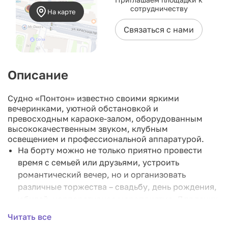
сотрудничеству
На карте
Связаться с нами
Описание
Судно «Понтон» известно своими яркими
вечеринками, уютной обстановкой и
превосходным караоке-залом, оборудованным
высококачественным звуком, клубным
освещением и профессиональной аппаратурой.
На борту можно не только приятно провести
время с семьей или друзьями, устроить
романтический вечер, но и организовать
различные торжества – свадьбу, день рождения,
юбилей, корпоративное мероприятие. Для таких
случаев есть возможность аренды как всего
Читать все
судна «Понтон», так и отдельного караоке-зала с