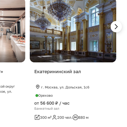
т»
Екатерининский зал
кой округ
г. Москва, ул. Дольская, 1с6
ое, ул.
Орехово
от 56 600 ₽ / час
Банкетный зал
300 м²
200 чел.
880 м