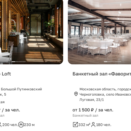
 Loft
Банкетный зал «Фавори
 Большой Путинковский
Московская область, городс
к, 5
Черноголовка, село Ивановск
Луговая, 23/1
кая
 / за чел.
от 1 500 ₽ / за чел.
зал
Банкетный зал
200 чел.
230 м
332 м²
180 чел.