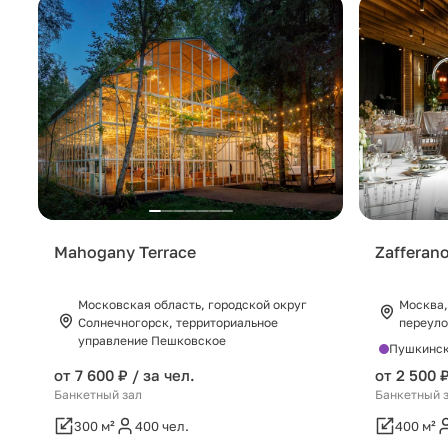
Mahogany Terrace
Zafferano
Московская область, городской округ
Москва,
Солнечногорск, территориальное
переуло
управление Пешковское
Пушкинс
от 7 600 ₽ / за чел.
от 2 500 ₽
Банкетный зал
Банкетный 
300 м²
400 чел.
400 м²