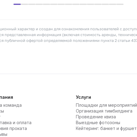
ионный характер и создан для ознакомления пользователей с досту
я представленная информация (включая стоимость аренды, техничес
тся публичной офертой определяемой положениями пункта 2 статьи 43
пания
Услуги
а команда
Площадки для мероприятий
сы
Организация тимбилдинга
г
Проведение квиза
тавка и оплата
Выездные фотозоны
овия проката
Кейтеринг: банкет и фуршет
ывы