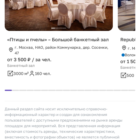
«Птицы и пчелы» – Большой банкетный зал
Republic
г. Москва, НАО, район Коммунарка, дер. Сосенки,
г. Мос
47
Волоко
от 3 500 ₽ / за чел.
от 1 500
Банкетный зал
Банкетный
3000 м²
160 чел.
500 м²
Данный раздел сайта носит исключительно справочно-
информационный характер и создан для ознакомления
пользователей с доступными предложениями на рынке аренды
площадок для мероприятий. Вся представленная информация
(включая стоимость аренды, технические характеристики,
вместимость и фотографии объектов) не является публичной