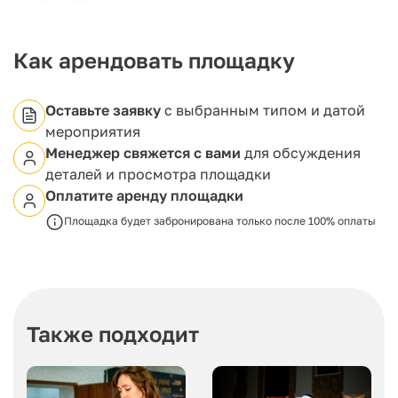
профессиональных фотографов. Дополнительные
преимущества включают бесплатную охраняемую
парковку, возможность принести свой алкоголь и
специальные скидки для молодоженов.
Как арендовать площадку
Оставьте заявку
с выбранным типом и датой
мероприятия
Менеджер свяжется с вами
для обсуждения
деталей и просмотра площадки
Оплатите аренду площадки
Площадка будет забронирована только после 100% оплаты
Также подходит