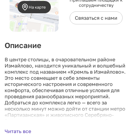
сотрудничеству
На карте
Связаться с нами
Описание
В центре столицы, в очаровательном районе
Измайлово, находится уникальный и волшебный
комплекс под названием «Кремль в Измайлово».
Это место совмещает в себе элементы
исторического настроения и современного
комфорта, обеспечивая отличные условия для
проведения разнообразных мероприятий.
Добраться до комплекса легко — всего за
несколько минут можно дойти от станции метро
«Партизанская» и живописного Серебряно-
Виноградного пруда. Это делает его особенно
удобным как для жителей города, так и для
Читать все
посетителей столицы.