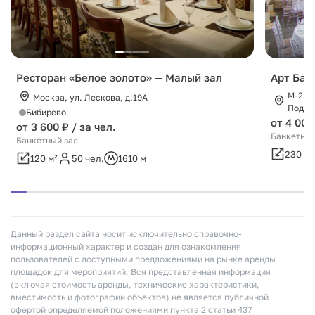
Ресторан «Белое золото» — Малый зал
Арт Бан
М-2 Кр
Москва, ул. Лескова, д.19А
Подол
Бибирево
от 4 000
от 3 600 ₽ / за чел.
Банкетный
Банкетный зал
230 м²
120 м²
50 чел.
1610 м
Данный раздел сайта носит исключительно справочно-
информационный характер и создан для ознакомления
пользователей с доступными предложениями на рынке аренды
площадок для мероприятий. Вся представленная информация
(включая стоимость аренды, технические характеристики,
вместимость и фотографии объектов) не является публичной
офертой определяемой положениями пункта 2 статьи 437