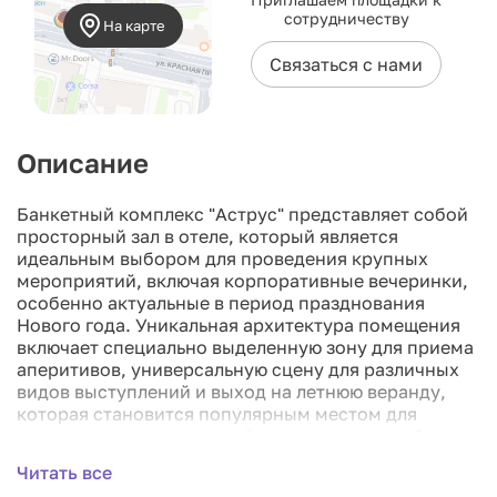
сотрудничеству
На карте
Связаться с нами
Описание
Банкетный комплекс "Аструс" представляет собой
просторный зал в отеле, который является
идеальным выбором для проведения крупных
мероприятий, включая корпоративные вечеринки,
особенно актуальные в период празднования
Нового года. Уникальная архитектура помещения
включает специально выделенную зону для приема
аперитивов, универсальную сцену для различных
видов выступлений и выход на летнюю веранду,
которая становится популярным местом для
организации мероприятий под открытым небом в
летний период.
Читать все
В рамках свадебных торжеств зал "Аструс"