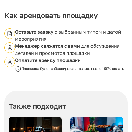
предоставляет возможность организации
церемонии регистрации брака на свежем воздухе,
что придает особую атмосферу и позволяет
Как арендовать площадку
запечатлеть важные моменты этого события для
всех присутствующих. Таким образом, это
пространство идеально подходит для
Оставьте заявку
с выбранным типом и датой
удовлетворения самых разнообразных
мероприятия
потребностей при планировании торжественных
Менеджер свяжется с вами
для обсуждения
мероприятий.
деталей и просмотра площадки
Оплатите аренду площадки
Площадка будет забронирована только после 100% оплаты
Также подходит