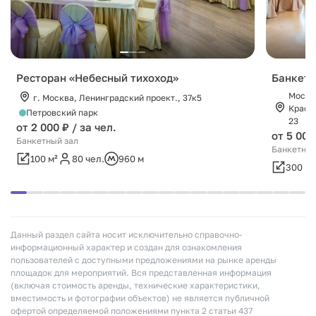
Ресторан «Небесный тихоход»
Банкетн
Москов
г. Москва, Ленинградский проект., 37к5
Красно
Петровский парк
23
от 2 000 ₽ / за чел.
от 5 000
Банкетный зал
Банкетный
100 м²
80 чел.
960 м
300 м²
Данный раздел сайта носит исключительно справочно-
информационный характер и создан для ознакомления
пользователей с доступными предложениями на рынке аренды
площадок для мероприятий. Вся представленная информация
(включая стоимость аренды, технические характеристики,
вместимость и фотографии объектов) не является публичной
офертой определяемой положениями пункта 2 статьи 437