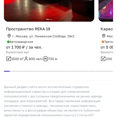
Пространство REKA 19
Караоке
г. Москва, ул. Ленинская Слобода, 19к2
Москв
Автозаводская
Третьяк
от 1 700 ₽ / за чел.
от 5 000
Банкетный зал
Банкетный
1500 м²
800 чел.
730 м
200 м²
Данный раздел сайта носит исключительно справочно-
информационный характер и создан для ознакомления
пользователей с доступными предложениями на рынке аренды
площадок для мероприятий. Вся представленная информация
(включая стоимость аренды, технические характеристики,
вместимость и фотографии объектов) не является публичной
офертой определяемой положениями пункта 2 статьи 437