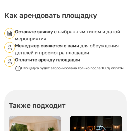
Хаятт" предлагает широкий выбор
специализированного аудиовизуального
оборудования для аренды. Мы также оказываем
Как арендовать площадку
услуги кейтеринга для мероприятий любого
формата по вашему запросу.
Оставьте заявку
с выбранным типом и датой
мероприятия
Менеджер свяжется с вами
для обсуждения
деталей и просмотра площадки
Оплатите аренду площадки
Площадка будет забронирована только после 100% оплаты
Также подходит