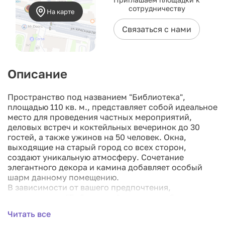
сотрудничеству
На карте
Связаться с нами
Описание
Пространство под названием "Библиотека",
площадью 110 кв. м., представляет собой идеальное
место для проведения частных мероприятий,
деловых встреч и коктейльных вечеринок до 30
гостей, а также ужинов на 50 человек. Окна,
выходящие на старый город со всех сторон,
создают уникальную атмосферу. Сочетание
элегантного декора и камина добавляет особый
шарм данному помещению.
В зависимости от вашего предпочтения,
пространство "Библиотека" может преобразиться в
стильный бар, роскошную гостиную или зал для
Читать все
проведения переговоров. Гостиница "Арарат Парк