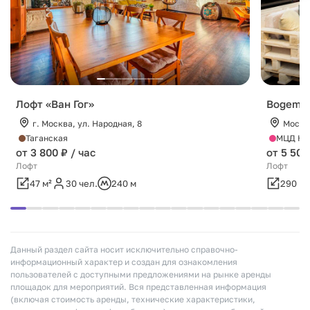
Лофт «Ван Гог»
Bogema 
г. Москва, ул. Народная, 8
Москва
Таганская
МЦД Кал
от 3 800 ₽ / час
от 5 500
Лофт
Лофт
47 м²
30 чел.
240 м
290 м²
Данный раздел сайта носит исключительно справочно-
информационный характер и создан для ознакомления
пользователей с доступными предложениями на рынке аренды
площадок для мероприятий. Вся представленная информация
(включая стоимость аренды, технические характеристики,