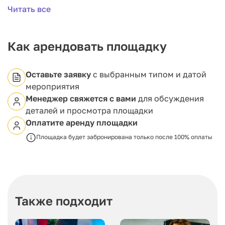
Банкетное расположение: до 32 гостей за
Читать все
столами
Для проведения мероприятий предусмотрено
необходимое оборудование, включая проектор,
Как арендовать площадку
экран, и мелово-магнитную доску. Также по
предварительной договорённости доступен рояль.
Организаторам предоставляется одно
Оставьте заявку
с выбранным типом и датой
машиноместо. Кроме того, имеется широкий выбор
мероприятия
оборудования для фуршетов, кофе-брейков и
Менеджер свяжется с вами
для обсуждения
банкетов, включая бокалы для игристых напитков,
деталей и просмотра площадки
красного и белого вина, стеклянные бокалы и
чашки для горячих напитков, профессиональную
Оплатите аренду площадки
печь, плитку и коктейльные столики.
Площадка будет забронирована только после 100% оплаты
Также подходит