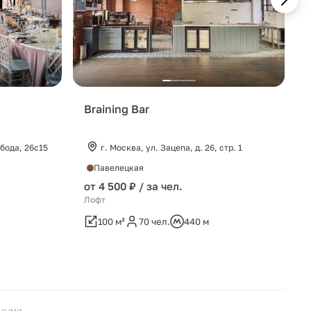
Braining Bar
бода, 26c15
г. Москва, ул. Зацепа, д. 26, стр. 1
Павелецкая
от 4 500 ₽ / за чел.
Лофт
100 м²
70 чел.
440 м
пными