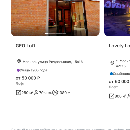
GEO Loft
Lovely Lo
г. Моск
Москва, улица Рочдельская, 15с16
42с15
Улица 1905 года
Семёновс
от 50 000 ₽
от 60 000
Лофт
Лофт
250 м²
70 чел.
1380 м
800 м²
Данный раздел сайта носит исключительно справочно-информац