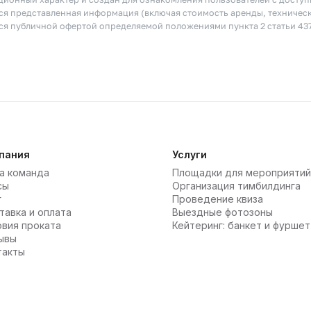
я представленная информация (включая стоимость аренды, техничес
тся публичной офертой определяемой положениями пункта 2 статьи 43
пания
Услуги
а команда
Площадки для мероприятий
сы
Организация тимбилдинга
г
Проведение квиза
тавка и оплата
Выездные фотозоны
овия проката
Кейтеринг: банкет и фуршет
ывы
такты