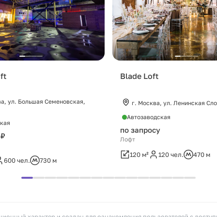
ft
Blade Loft
ва, ул. Большая Семеновская,
г. Москва, ул. Ленинская Сло
Автозаводская
кая
по запросу
 ₽
Лофт
120 м²
120 чел.
470 м
600 чел.
730 м
ионный характер и создан для ознакомления пользователей с досту