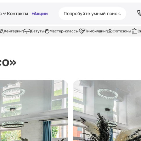
с
Контакты
Акции
Кейтеринг
Батуты
Мастер-классы
Тимбилдинг
Фотозоны
С
со»