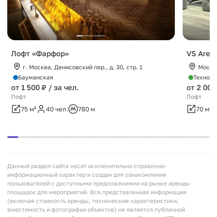
Лофт «Фарфор»
VS Aren
г. Москва, Денисовский пер., д. 30, стр. 1
Москва
Бауманская
Технопа
от 1 500 ₽ / за чел.
от 2 000
Лофт
Лофт
75 м²
40 чел.
780 м
70 м²
Данный раздел сайта носит исключительно справочно-
информационный характер и создан для ознакомления
пользователей с доступными предложениями на рынке аренды
площадок для мероприятий. Вся представленная информация
(включая стоимость аренды, технические характеристики,
вместимость и фотографии объектов) не является публичной