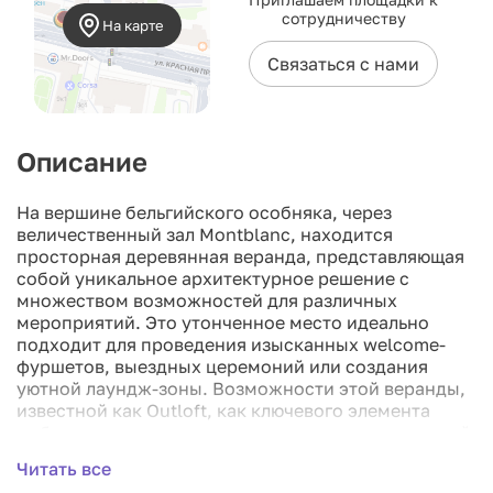
сотрудничеству
На карте
Связаться с нами
Описание
На вершине бельгийского особняка, через
величественный зал Montblanc, находится
просторная деревянная веранда, представляющая
собой уникальное архитектурное решение с
множеством возможностей для различных
мероприятий. Это утонченное место идеально
подходит для проведения изысканных welcome-
фуршетов, выездных церемоний или создания
уютной лаундж-зоны. Возможности этой веранды,
известной как Outloft, как ключевого элемента
любого мероприятия, привлекают внимание гостей.
Outloft не только обеспечивает функциональность,
Читать все
но также служит символом роскоши и тонкого