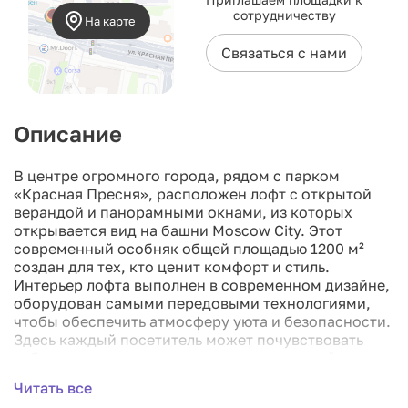
сотрудничеству
На карте
Связаться с нами
Описание
В центре огромного города, рядом с парком
«Красная Пресня», расположен лофт с открытой
верандой и панорамными окнами, из которых
открывается вид на башни Moscow City. Этот
современный особняк общей площадью 1200 м²
создан для тех, кто ценит комфорт и стиль.
Интерьер лофта выполнен в современном дизайне,
оборудован самыми передовыми технологиями,
чтобы обеспечить атмосферу уюта и безопасности.
Здесь каждый посетитель может почувствовать
себя как дома, полон уверенности и спокойствия.
При встрече гостей в уютной гостиной
Читать все
открываются возможности для обсуждения