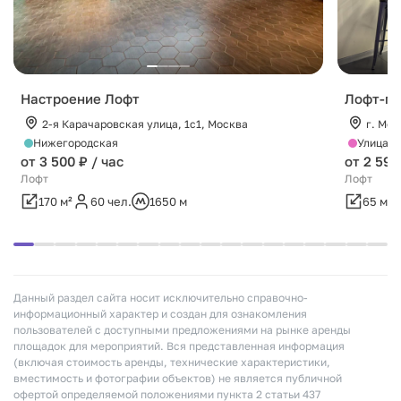
Настроение Лофт
Лофт-пр
2-я Карачаровская улица, 1с1, Москва
г. Мос
Нижегородская
Улица Д
от 3 500 ₽ / час
от 2 590
Лофт
Лофт
170 м²
60 чел.
1650 м
65 м²
Данный раздел сайта носит исключительно справочно-
информационный характер и создан для ознакомления
пользователей с доступными предложениями на рынке аренды
площадок для мероприятий. Вся представленная информация
(включая стоимость аренды, технические характеристики,
вместимость и фотографии объектов) не является публичной
офертой определяемой положениями пункта 2 статьи 437