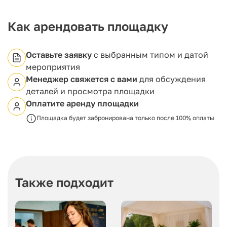
актуальных тем с единомышленниками. Здесь
можно провести продуктивные семинары и
тренинги, окруженные комфортом и гармонией.
Как арендовать площадку
Оставьте заявку
с выбранным типом и датой
мероприятия
Менеджер свяжется с вами
для обсуждения
деталей и просмотра площадки
Оплатите аренду площадки
Площадка будет забронирована только после 100% оплаты
Также подходит