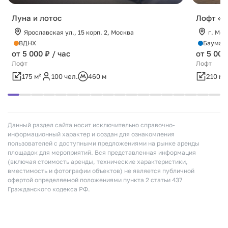
Луна и лотос
Лофт «А
Ярославская ул., 15 корп. 2, Москва
г. Мос
ВДНХ
Бауман
от 5 000 ₽ / час
от 5 000
Лофт
Лофт
175 м²
100 чел.
460 м
210 м²
Данный раздел сайта носит исключительно справочно-
информационный характер и создан для ознакомления
пользователей с доступными предложениями на рынке аренды
площадок для мероприятий. Вся представленная информация
(включая стоимость аренды, технические характеристики,
вместимость и фотографии объектов) не является публичной
офертой определяемой положениями пункта 2 статьи 437
Гражданского кодекса РФ.