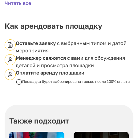
Читать все
несколько залов различной вместимости:
Hertz Hall — до 400 гостей
Tesla Hall — до 200 гостей
Как арендовать площадку
Ampere Hall — до 200 гостей
Edison Hall — до 150 гостей
Ohm Hall — до 100 гостей
Оставьте заявку
с выбранным типом и датой
Maxwell Hall — до 150 гостей
мероприятия
Каждое помещение оформлено в уникальном
Менеджер свяжется с вами
для обсуждения
стиле, что позволяет подобрать идеальное решение
деталей и просмотра площадки
под конкретный формат события.
Оплатите аренду площадки
Площадка будет забронирована только после 100% оплаты
Также подходит