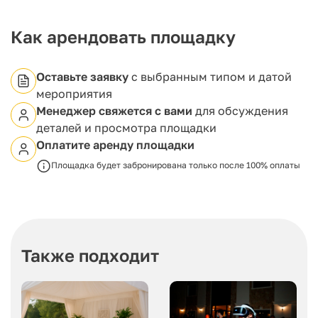
Balance каждая встреча наполнена особым
подтекстом и теплом, что делает эти моменты
запоминающимися.
Как арендовать площадку
Оставьте заявку
с выбранным типом и датой
мероприятия
Менеджер свяжется с вами
для обсуждения
деталей и просмотра площадки
Оплатите аренду площадки
Площадка будет забронирована только после 100% оплаты
Также подходит