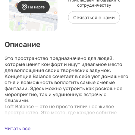
сотрудничеству
На карте
Связаться с нами
Описание
Это пространство предназначено для людей,
которые ценят комфорт и ищут идеальное место
для воплощения своих творческих задумок.
Концепция Balance сочетает в себе уют домашнего
огня и возможность воплотить самые смелые
фантазии. Здесь можно устроить как роскошное
мероприятие, так и уединенную встречу с
близкими.
Loft Balance — это не просто типичное жилое
пространство. Это место, где каждое событие
приобретает неповторимый характер. Оно отлично
подходит для любого случая: от семейного обеда
Читать все
до детского праздника или творческого вечера. В