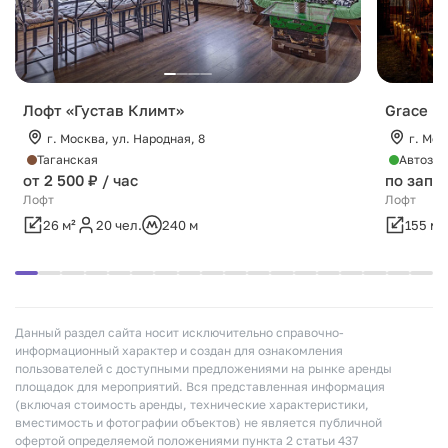
Лофт «Густав Климт»
Grace Lo
г. Москва, ул. Народная, 8
г. Мос
Таганская
Автозав
от 2 500 ₽ / час
по запр
Лофт
Лофт
26 м²
20 чел.
240 м
155 м²
Данный раздел сайта носит исключительно справочно-
информационный характер и создан для ознакомления
пользователей с доступными предложениями на рынке аренды
площадок для мероприятий. Вся представленная информация
(включая стоимость аренды, технические характеристики,
вместимость и фотографии объектов) не является публичной
офертой определяемой положениями пункта 2 статьи 437