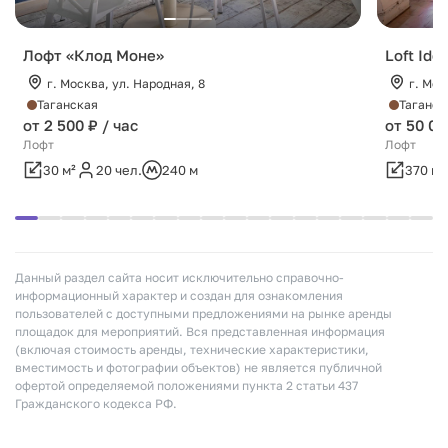
Лофт «Клод Моне»
Loft Idea
г. Москва, ул. Народная, 8
г. Мос
Таганская
Таганск
от 2 500 ₽ / час
от 50 00
Лофт
Лофт
30 м²
20 чел.
240 м
370 м²
Данный раздел сайта носит исключительно справочно-
информационный характер и создан для ознакомления
пользователей с доступными предложениями на рынке аренды
площадок для мероприятий. Вся представленная информация
(включая стоимость аренды, технические характеристики,
вместимость и фотографии объектов) не является публичной
офертой определяемой положениями пункта 2 статьи 437
Гражданского кодекса РФ.