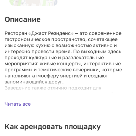
Описание
Ресторан «Джаст Резиденс» — это современное
гастрономическое пространство, сочетающее
изысканную кухню с возможностью активно и
интересно провести время. По выходным здесь
проходят культурные и развлекательные
мероприятия: живые концерты, интерактивные
программы и тематические вечеринки, которые
наполняют атмосферу энергией и создают
запоминающийся досуг.
Заведение также отлично подходит для
проведения корпоративов, выпускных, дней
рождения и других торжеств. Команда ресторана
Читать все
обеспечивает индивидуальный подход к каждому
мероприятию и высокий уровень сервиса. Меню
радует разнообразием — от классических блюд до
оригинальных японских деликатесов, способных
Как арендовать площадку
удовлетворить даже самых требовательных