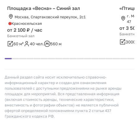
Площадка «Весна» – Синий зал
«Птицы 
г. Мос
Москва, Спартаковский переулок, 2с1
47
Красносельская
от 3 500
от 2 100 ₽ / час
Банкетный
Банкетный зал
3000 м
60 м²
40 чел.
560 м
Данный раздел сайта носит исключительно справочно-
информационный характер и создан для ознакомления
пользователей с доступными предложениями на рынке аренды
площадок для мероприятий. Вся представленная информация
(включая стоимость аренды, технические характеристики,
вместимость и фотографии объектов) не является публичной
офертой определяемой положениями пункта 2 статьи 437
Гражданского кодекса РФ.