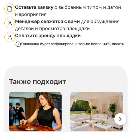
гурманов.
Для семей с детьми предусмотрено отдельное
Оставьте заявку
с выбранным типом и датой
детское меню, что делает «Джаст Резиденс»
мероприятия
комфортным местом для гостей любого возраста.
Менеджер свяжется с вами
для обсуждения
деталей и просмотра площадки
Оплатите аренду площадки
Площадка будет забронирована только после 100% оплаты
Также подходит