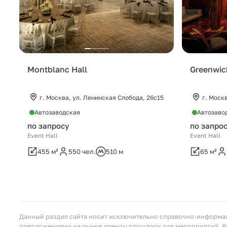
Montblanc Hall
Greenwic
г. Москва, ул. Ленинская Слобода, 26c15
г. Моск
Автозаводская
Автозаво
по запросу
по запро
Event Hall
Event Hall
455 м²
550 чел.
510 м
65 м²
Данный раздел сайта носит исключительно справочно-информац
предложениями на рынке аренды площадок для мероприятий. Вс