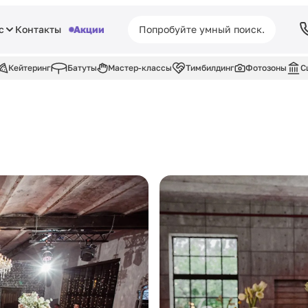
с
Контакты
Акции
Кейтеринг
Батуты
Мастер-классы
Тимбилдинг
Фотозоны
С