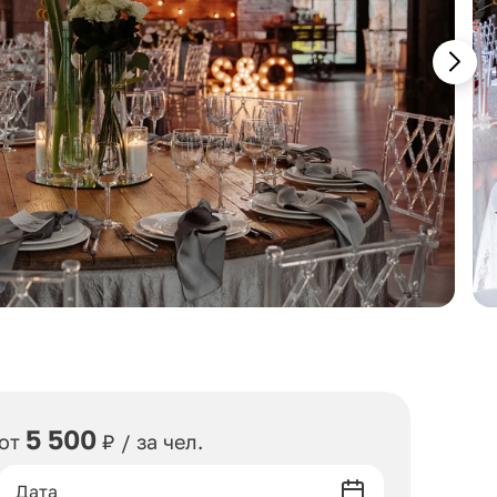
5 500
от
₽ / за чел.