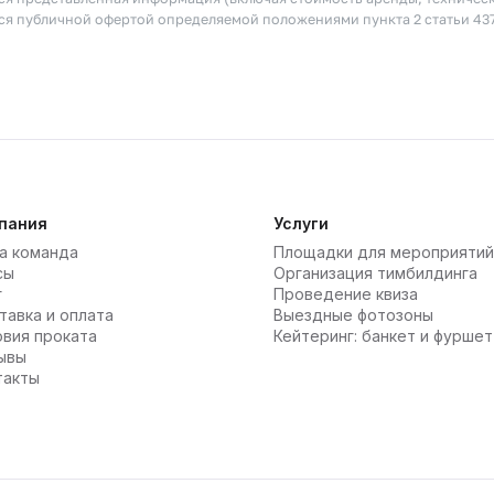
тся публичной офертой определяемой положениями пункта 2 статьи 43
пания
Услуги
а команда
Площадки для мероприятий
сы
Организация тимбилдинга
г
Проведение квиза
тавка и оплата
Выездные фотозоны
овия проката
Кейтеринг: банкет и фуршет
ывы
такты