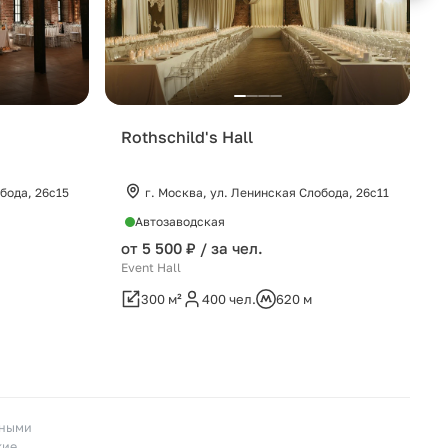
Rothschild's Hall
бода, 26c15
г. Москва, ул. Ленинская Слобода, 26c11
Автозаводская
от 5 500 ₽ / за чел.
Event Hall
E
300 м²
400 чел.
620 м
пными
кие