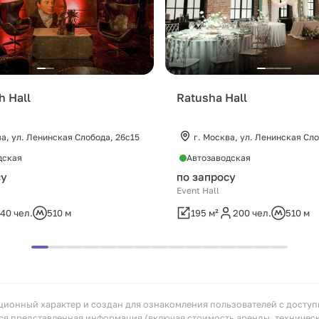
h Hall
Ratusha Hall
ва, ул. Ленинская Слобода, 26c15
г. Москва, ул. Ленинская Сло
дская
Автозаводская
су
по запросу
Event Hall
40 чел.
510 м
195 м²
200 чел.
510 м
ионный характер и создан для ознакомления пользователей с досту
я представленная информация (включая стоимость аренды, техничес