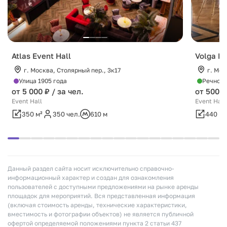
Atlas Event Hall
Volga Ha
г. Москва, Столярный пер., 3к17
г. Мос
Улица 1905 года
Речной 
от 5 000 ₽ / за чел.
от 500 0
Event Hall
Event Hall
350 м²
350 чел.
610 м
440 м²
Данный раздел сайта носит исключительно справочно-
информационный характер и создан для ознакомления
пользователей с доступными предложениями на рынке аренды
площадок для мероприятий. Вся представленная информация
(включая стоимость аренды, технические характеристики,
вместимость и фотографии объектов) не является публичной
офертой определяемой положениями пункта 2 статьи 437