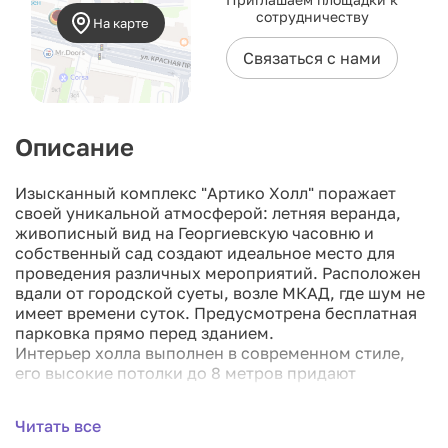
сотрудничеству
На карте
Связаться с нами
Описание
Изысканный комплекс "Артико Холл" поражает
своей уникальной атмосферой: летняя веранда,
живописный вид на Георгиевскую часовню и
собственный сад создают идеальное место для
проведения различных мероприятий. Расположен
вдали от городской суеты, возле МКАД, где шум не
имеет времени суток. Предусмотрена бесплатная
парковка прямо перед зданием.
Интерьер холла выполнен в современном стиле,
его высокие потолки до 8 метров придают
помещению ощущение простора и легкости.
Основной зал общей площадью 234 квадратных
Читать все
метра идеально подходит для проведения