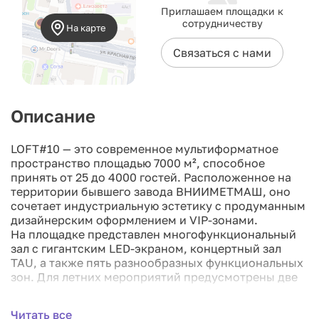
Приглашаем площадки к
сотрудничеству
На карте
Связаться с нами
Описание
LOFT#10 — это современное мультиформатное
пространство площадью 7000 м², способное
принять от 25 до 4000 гостей. Расположенное на
территории бывшего завода ВНИИМЕТМАШ, оно
сочетает индустриальную эстетику с продуманным
дизайнерским оформлением и VIP-зонами.
На площадке представлен многофункциональный
зал с гигантским LED-экраном, концертный зал
TAU, а также пять разнообразных функциональных
зон. Для летних мероприятий предусмотрены две
просторные террасы.
Танцпол площадью 850 м² легко адаптируется под
Читать все