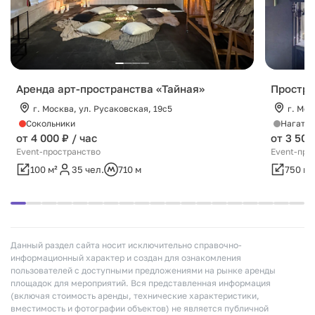
Аренда арт-пространства «Тайная»
Простра
г. Москва, ул. Русаковская, 19с5
г. Мос
Сокольники
Нагатин
от 4 000 ₽ / час
от 3 500
Event-пространство
Event-про
100 м²
35 чел.
710 м
750 м²
Данный раздел сайта носит исключительно справочно-
информационный характер и создан для ознакомления
пользователей с доступными предложениями на рынке аренды
площадок для мероприятий. Вся представленная информация
(включая стоимость аренды, технические характеристики,
вместимость и фотографии объектов) не является публичной