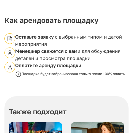
любые форматы событий. Возможно зонирование
по схеме «Театр» — до 1200 посадочных мест.
Гостям доступны шесть барных станций общей
длиной 25 метров, а также авторская кухня с меню
Как арендовать площадку
из 500 блюд, сочетающих вкусы европейской и
азиатской гастрономии.
Высокий уровень сервиса обеспечивают
Оставьте заявку
с выбранным типом и датой
сотрудники собственной школы обслуживания
мероприятия
LOFT HALL, что гарантирует безупречную
Менеджер свяжется с вами
для обсуждения
организацию мероприятий любого масштаба.
деталей и просмотра площадки
Оплатите аренду площадки
Площадка будет забронирована только после 100% оплаты
Также подходит