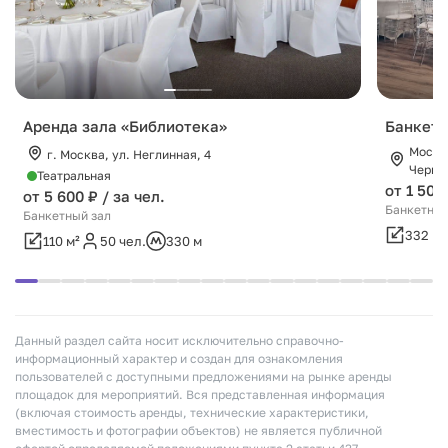
Аренда зала «Библиотека»
Банкетн
Москов
г. Москва, ул. Неглинная, 4
Черног
Театральная
от 1 500 
от 5 600 ₽ / за чел.
Банкетный
Банкетный зал
332 м²
110 м²
50 чел.
330 м
Данный раздел сайта носит исключительно справочно-
информационный характер и создан для ознакомления
пользователей с доступными предложениями на рынке аренды
площадок для мероприятий. Вся представленная информация
(включая стоимость аренды, технические характеристики,
вместимость и фотографии объектов) не является публичной