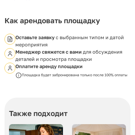
Для обеспечения оперативного обслуживания
гостей действует собственная кухня, что
Как арендовать площадку
позволяет быстро доставить блюда на столы.
Большой зал может быть легко разделен на две
части с помощью специальной перегородки на
Оставьте заявку
с выбранным типом и датой
100 и 120 гостей соответственно. Вы можете
мероприятия
арендовать весь зал целиком или выбрать одну
Менеджер свяжется с вами
для обсуждения
из его частей по вашему усмотрению.
деталей и просмотра площадки
Оплатите аренду площадки
Площадка будет забронирована только после 100% оплаты
Также подходит