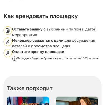
английской готики.
С этой террасы открывается захватывающий вид
Как арендовать площадку
на Спасскую башню и Исторический музей,
расположенные в самом сердце столицы на
Красной площади.
Оставьте заявку
с выбранным типом и датой
мероприятия
Менеджер свяжется с вами
для обсуждения
деталей и просмотра площадки
Оплатите аренду площадки
Площадка будет забронирована только после 100% оплаты
Также подходит