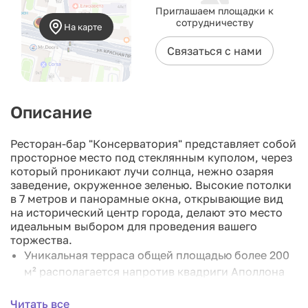
Приглашаем площадки к
сотрудничеству
На карте
Связаться с нами
Описание
Ресторан-бар "Консерватория" представляет собой
просторное место под стеклянным куполом, через
который проникают лучи солнца, нежно озаряя
заведение, окруженное зеленью. Высокие потолки
в 7 метров и панорамные окна, открывающие вид
на исторический центр города, делают это место
идеальным выбором для проведения вашего
торжества.
Уникальная терраса общей площадью более 200
м² располагается напротив квадриги Аполлона
на фасаде Большого театра, сквозь
Читать все
архитектурную перспективу ЦУМа в стиле