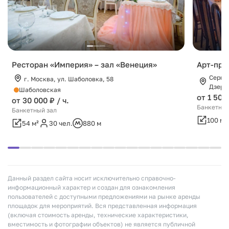
Ресторан «Империя» – зал «Венеция»
Арт-про
Серпух
г. Москва, ул. Шаболовка, 58
Дзерж
Шаболовская
от 1 500
от 30 000 ₽ / ч.
Банкетный
Банкетный зал
100 м²
54 м²
30 чел.
880 м
Данный раздел сайта носит исключительно справочно-
информационный характер и создан для ознакомления
пользователей с доступными предложениями на рынке аренды
площадок для мероприятий. Вся представленная информация
(включая стоимость аренды, технические характеристики,
вместимость и фотографии объектов) не является публичной